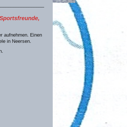
__________________
 Sportsfreunde,
der aufnehmen. Einen
le in Neersen.
n.